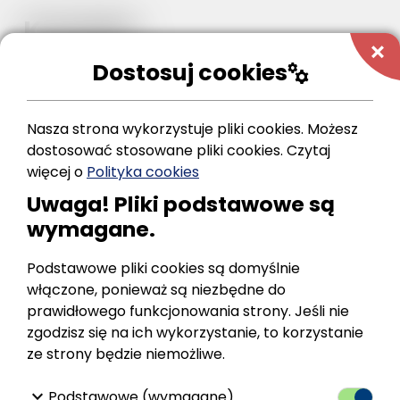
Kontakt
add
Dostosuj cookies
manufacturing
Miejsko-Gminna
Nasza strona wykorzystuje pliki cookies. Możesz
Biblioteka Publiczna
dostosować stosowane pliki cookies.
Czytaj
w Zagórzu
więcej o
Polityka cookies
ul. Piłsudskiego 37
Uwaga! Pliki podstawowe są
38-540 Zagórz
wymagane.
N
+48 13 46 22 189
Podstawowe pliki cookies są domyślnie
u
A
E-mail:
mgbp@zagorz.pl
włączone, ponieważ są niezbędne do
d
prawidłowego funkcjonowania strony. Jeśli nie
m
Godziny pracy
zgodzisz się na ich wykorzystanie, to korzystanie
r
ze strony będzie niemożliwe.
e
e
s
keyboard_arrow_down
Podstawowe (wymagane)