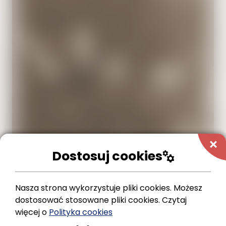
add
Dostosuj cookies
manufacturing
Nasza strona wykorzystuje pliki cookies. Możesz
Dlatego też zachęcamy
wszystkich
do
dostosować stosowane pliki cookies.
Czytaj
podzielenia się z nami swoimi rodzinnymi
więcej o
Polityka cookies
pamiątkami, które po zeskanowaniu i opracowaniu