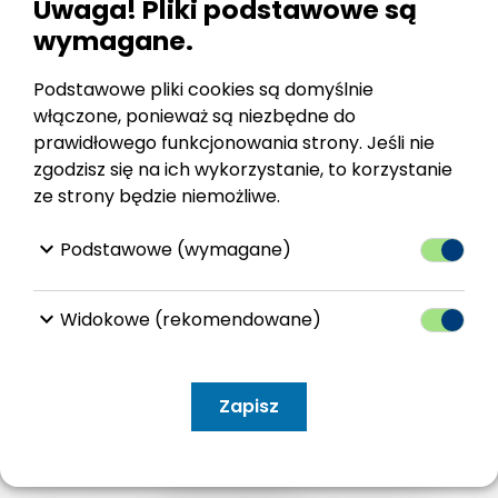
Uwaga! Pliki podstawowe są
zostaną zwrócone ich właścicielom.
wymagane.
Fotografie, dokumenty oraz stare pocztówki
można składać w zagórskiej bibliotece lub
Podstawowe pliki cookies są domyślnie
przesyłać listem poleconym na adres biblioteki:
włączone, ponieważ są niezbędne do
prawidłowego funkcjonowania strony. Jeśli nie
Miejsko-Gminna Biblioteka Publiczna w Zagórzu,
zgodzisz się na ich wykorzystanie, to korzystanie
38-540 Zagórz, ul. Piłsudskiego 37.
ze strony będzie niemożliwe.
Kopiowanie, powielanie i wykorzystywanie
keyboard_arrow_down
Podstawowe (wymagane)
dokumentów bez zgody ich właścicieli
ZABRONIONE!!!
keyboard_arrow_down
Widokowe (rekomendowane)
Realizacja:
Zapisz
Digitalizacja pamiątek:
MGBP Zagórz, 38-540 Zagórz, ul. Piłsudskiego 37