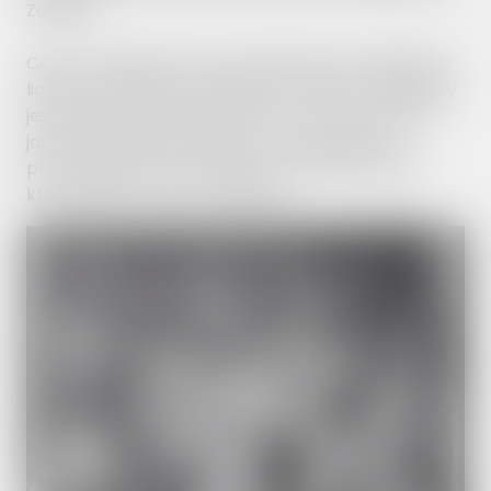
Zagórza.
Celem projektu jest zgromadzenie jak największej
liczby archiwalnych fotografii, na których ukazany
jest Zagórz i jego mieszkańcy. Chcemy pokazać,
jak zmieniał się otaczający nas świat, ludzie,
przypomnieć twarze naszych przodków, osób,
które kiedyś tu żyły i mieszkały.