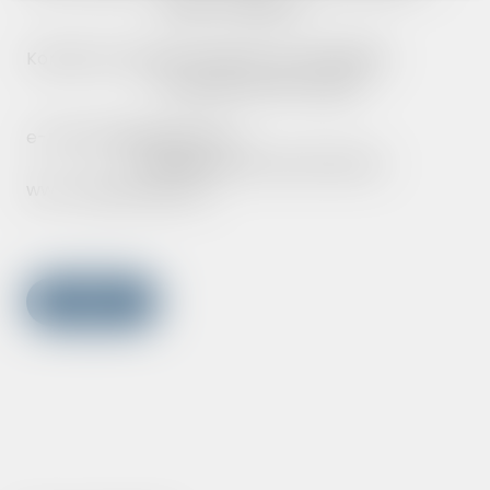
MGBP w Zagórzu
Kontakt w sprawie projektu: tel. 134622189
Copyright MGBP Zagórz
e-mail: mgbp@zagorz.pl
Wszelkie prawa zastrzeżone
www: mgbp.zagorz.pl
WRÓĆ