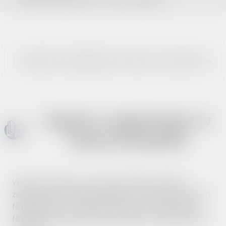
Zagórz i zagórzanie w starej fotografii
ZAGÓRZ I ZAGÓRZANIE W STAREJ FOTOGRAFII
Zagórz i zagórzanie w
starej fotografii
Witam Państwa na stronie projektu „Zagórz i
zagórzanie w starej fotografii – cyfrowe archiwum
fotograficzne”, którego celem jest prezentacja
fotografii i dokumentów rodzinnych mieszkańców